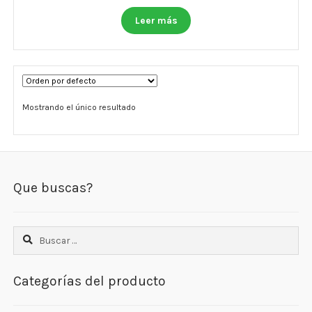
Otros
Leer más
Antioxidantes
NaturalSlim
Cabello, Piel y Uñas
Mostrando el único resultado
Sueño
Omega 3 Y Omega 369
Que buscas?
Niños
Diabetes
Buscar:
Para Hombres
Categorías del producto
Multivitaminas Adultos 18 A 49 Años