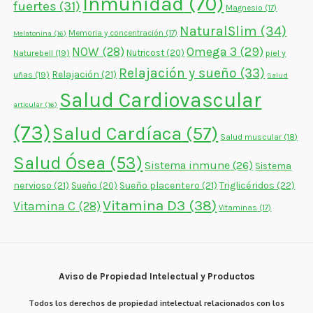
Inmunidad
(70)
fuertes
(31)
Magnesio
(17)
NaturalSlim
(34)
Memoria y concentración
(17)
Melatonina
(16)
NOW
(28)
Omega 3
(29)
Naturebell
(19)
Nutricost
(20)
piel y
Relajación y sueño
(33)
Relajación
(21)
uñas
(19)
Salud
Salud Cardiovascular
articular
(16)
(73)
Salud Cardíaca
(57)
Salud muscular
(18)
Salud Ósea
(53)
Sistema inmune
(26)
Sistema
nervioso
(21)
Sueño placentero
(21)
Triglicéridos
(22)
Sueño
(20)
Vitamina D3
(38)
Vitamina C
(28)
Vitaminas
(17)
Aviso de Propiedad Intelectual y Productos
Todos los derechos de propiedad intelectual relacionados con los