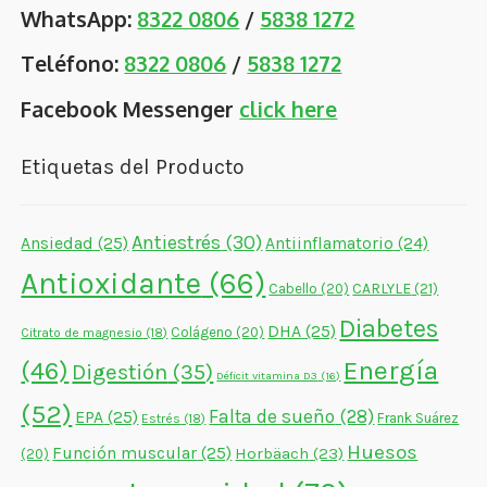
WhatsApp:
8322 0806
/
5838 1272
Teléfono:
8322 0806
/
5838 1272
Facebook Messenger
click here
Etiquetas del Producto
Antiestrés
(30)
Ansiedad
(25)
Antiinflamatorio
(24)
Antioxidante
(66)
CARLYLE
(21)
Cabello
(20)
Diabetes
DHA
(25)
Colágeno
(20)
Citrato de magnesio
(18)
Energía
(46)
Digestión
(35)
Déficit vitamina D3
(16)
(52)
Falta de sueño
(28)
EPA
(25)
Frank Suárez
Estrés
(18)
Huesos
Función muscular
(25)
Horbäach
(23)
(20)