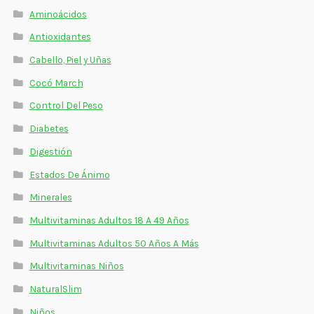
Estados De Ánimo
Aminoácidos
Antioxidantes
Control Del Peso
Cabello, Piel y Uñas
Cocó March
Cocó March
Control Del Peso
Aminoácidos
Diabetes
Salud Visual
Digestión
Multivitaminas Adultos 50 Años A Más
Estados De Ánimo
Minerales
Multivitaminas Niños
Multivitaminas Adultos 18 A 49 Años
Multivitaminas Adultos 50 Años A Más
Multivitaminas Niños
NaturalSlim
Niños