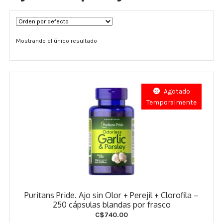
Términos y Condiciones
Mostrando el único resultado
Contáctenos
————-
Minerales
Agotado
Temporalmente
Vitaminas Por Letras
Suplementos Herbales
Digestión
Para Mujeres
Puritans Pride. Ajo sin Olor + Perejil + Clorofila –
Salud Ósea y Articular
250 cápsulas blandas por frasco
C$
740.00