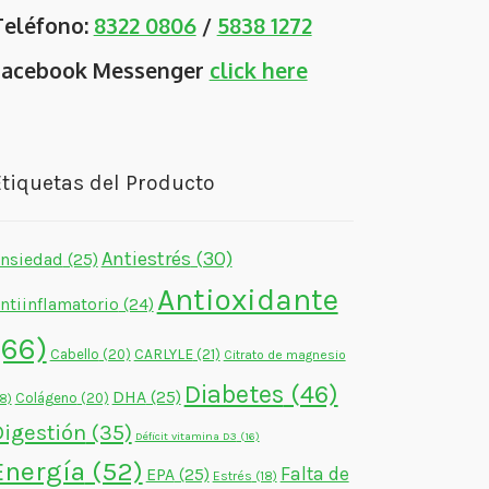
Teléfono:
8322 0806
/
5838 1272
Facebook Messenger
click here
tiquetas del Producto
Antiestrés
(30)
nsiedad
(25)
Antioxidante
ntiinflamatorio
(24)
(66)
CARLYLE
(21)
Cabello
(20)
Citrato de magnesio
Diabetes
(46)
DHA
(25)
Colágeno
(20)
18)
Digestión
(35)
Déficit vitamina D3
(16)
Energía
(52)
Falta de
EPA
(25)
Estrés
(18)