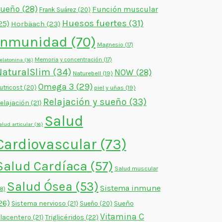
sueño
(28)
Función muscular
Frank Suárez
(20)
Huesos fuertes
(31)
25)
Horbäach
(23)
Inmunidad
(70)
Magnesio
(17)
Memoria y concentración
(17)
elatonina
(16)
NaturalSlim
(34)
NOW
(28)
Naturebell
(19)
Omega 3
(29)
utricost
(20)
piel y uñas
(19)
Relajación y sueño
(33)
elajación
(21)
Salud
alud articular
(16)
Cardiovascular
(73)
Salud Cardíaca
(57)
Salud muscular
Salud Ósea
(53)
Sistema inmune
18)
26)
Sistema nervioso
(21)
Sueño
Sueño
(20)
Vitamina C
lacentero
(21)
Triglicéridos
(22)