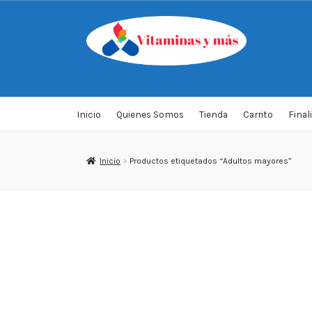
Saltar
Ir
a
al
navegación
contenido
Inicio
Quienes Somos
Tienda
Carrito
Final
Inicio
Productos etiquetados “Adultos mayores”